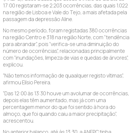
17:00 registaram-se 2.203 ocorrências, das quais 1.022
na região de Lisboa e Vale do Tejo, a mais afetada pela
passagem da depressão Aline.
No mesmo período, foram registadas 380 ocorrências
na região Centro e 318 na região Norte, com “tendência
para abrandar”, pois “verifica-se uma diminuição do
número de ocorrências”, relacionadas principalmente
com “inundações, limpeza de vias e quedas de árvores”,
explicou.
“Não temos informação de quaalquer registo vítimas”,
afirmou Elísio Pereira.
“Das 12:00 às 13:30 houve um avolumar de ocorrências,
depois elas têm aumentado, mas já com uma
percentagem menor do que foi sentido à hora do
almoço, que foi quando caiu a maior precipitação”,
acrescentou.
No anterior balanço, até às 13:30, a ANEPC tinha