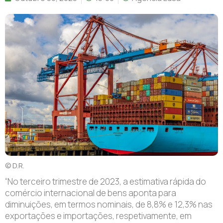
© D.R.
“N
o terceiro trimestre de 2023, a estimativa rápida do
comércio internacional de bens aponta para
diminuições, em termos nominais, de 8,8% e 12,3% nas
exportações e importações, respetivamente, em