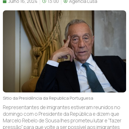
Julho 16, 2024
13:00
Agência Lusa
Sitio da Presidência da Republica Portuguesa
Representantes de imigrantes estiveram reunidos no
domingo com o Presidente da República e dizem que
Marcelo Rebelo de Sousa lhes prometeu lutar e “fazer
pressão” para que volte a ser possível aos imigrantes