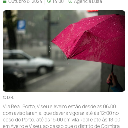
Outubro 6, 2024
14:00
Agência Lusa
© D.R.
Vila Real, Porto, Viseu e Aveiro estão desde as 06:00
com aviso laranja, que deverá vigorar até às 12:00 no
caso do Porto, até às 15:00 em Vila Real e até às 18:00
em Aveiro e Viseu, ao passo que o distrito de Coimbra