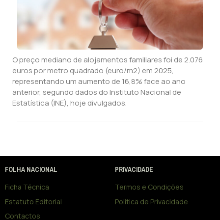
O preço mediano de alojamentos familiares foi de 2.076
euros por metro quadrado (euro/m2) em 2025,
representando um aumento de 16,8% face ao ano
anterior, segundo dados do Instituto Nacional de
Estatística (INE), hoje divulgados.
FOLHA NACIONAL
PRIVACIDADE
Ficha Técnica
Termos e Condições
Estatuto Editorial
Política de Privacidade
Contactos