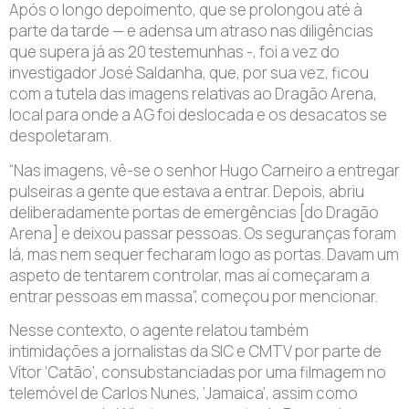
Após o longo depoimento, que se prolongou até à
parte da tarde — e adensa um atraso nas diligências
que supera já as 20 testemunhas -, foi a vez do
investigador José Saldanha, que, por sua vez, ficou
com a tutela das imagens relativas ao Dragão Arena,
local para onde a AG foi deslocada e os desacatos se
despoletaram.
“Nas imagens, vê-se o senhor Hugo Carneiro a entregar
pulseiras a gente que estava a entrar. Depois, abriu
deliberadamente portas de emergências [do Dragão
Arena] e deixou passar pessoas. Os seguranças foram
lá, mas nem sequer fecharam logo as portas. Davam um
aspeto de tentarem controlar, mas aí começaram a
entrar pessoas em massa”, começou por mencionar.
Nesse contexto, o agente relatou também
intimidações a jornalistas da SIC e CMTV por parte de
Vítor ‘Catão’, consubstanciadas por uma filmagem no
telemóvel de Carlos Nunes, ‘Jamaica’, assim como