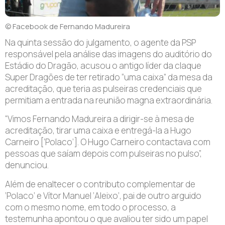
© Facebook de Fernando Madureira
N
a quinta sessão do julgamento, o agente da PSP
responsável pela análise das imagens do auditório do
Estádio do Dragão, acusou o antigo líder da claque
Super Dragões de ter retirado “uma caixa” da mesa da
acreditação, que teria as pulseiras credenciais que
permitiam a entrada na reunião magna extraordinária.
“Vimos Fernando Madureira a dirigir-se à mesa de
acreditação, tirar uma caixa e entregá-la a Hugo
Carneiro [‘Polaco’]. O Hugo Carneiro contactava com
pessoas que saíam depois com pulseiras no pulso”,
denunciou.
Além de enaltecer o contributo complementar de
‘Polaco’ e Vítor Manuel ‘Aleixo’, pai de outro arguido
com o mesmo nome, em todo o processo, a
testemunha apontou o que avaliou ter sido um papel