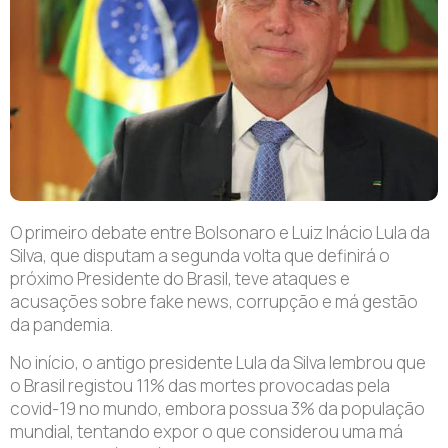
O primeiro debate entre Bolsonaro e Luiz Inácio Lula da
Silva, que disputam a segunda volta que definirá o
próximo Presidente do Brasil, teve ataques e
acusações sobre fake news, corrupção e má gestão
da pandemia.
No início, o antigo presidente Lula da Silva lembrou que
o Brasil registou 11% das mortes provocadas pela
covid-19 no mundo, embora possua 3% da população
mundial, tentando expor o que considerou uma má