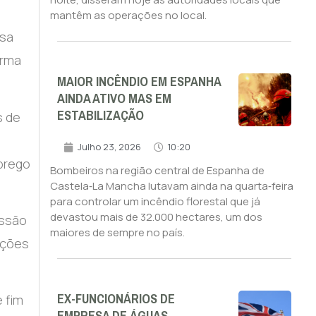
mantêm as operações no local.
ssa
orma
MAIOR INCÊNDIO EM ESPANHA
AINDA ATIVO MAS EM
ESTABILIZAÇÃO
s de
a
Julho 23, 2026
10:20
prego
Bombeiros na região central de Espanha de
Castela‑La Mancha lutavam ainda na quarta‑feira
para controlar um incêndio florestal que já
devastou mais de 32.000 hectares, um dos
issão
maiores de sempre no país.
oções
EX-FUNCIONÁRIOS DE
 fim