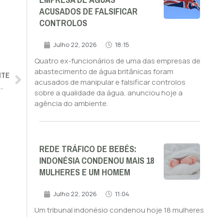
EMPRESA DE ÁGUAS
ACUSADOS DE FALSIFICAR
CONTROLOS
Julho 22, 2026
18:15
Quatro ex-funcionários de uma das empresas de
abastecimento de água britânicas foram
NTE
acusados de manipular e falsificar controlos
00 pessoas fugiram da Bielorrússia nos últimos três anos
sobre a qualidade da água, anunciou hoje a
agência do ambiente.
REDE TRÁFICO DE BEBÉS:
INDONÉSIA CONDENOU MAIS 18
MULHERES E UM HOMEM
Julho 22, 2026
11:04
Um tribunal indonésio condenou hoje 18 mulheres