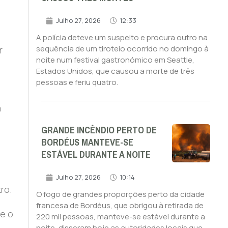
Julho 27, 2026
12:33
A polícia deteve um suspeito e procura outro na
sequência de um tiroteio ocorrido no domingo à
r
noite num festival gastronómico em Seattle,
Estados Unidos, que causou a morte de três
pessoas e feriu quatro.
a
GRANDE INCÊNDIO PERTO DE
BORDÉUS MANTEVE-SE
ESTÁVEL DURANTE A NOITE
Julho 27, 2026
10:14
ro.
O fogo de grandes proporções perto da cidade
francesa de Bordéus, que obrigou à retirada de
ue o
220 mil pessoas, manteve-se estável durante a
noite, disseram hoje as autoridades locais que