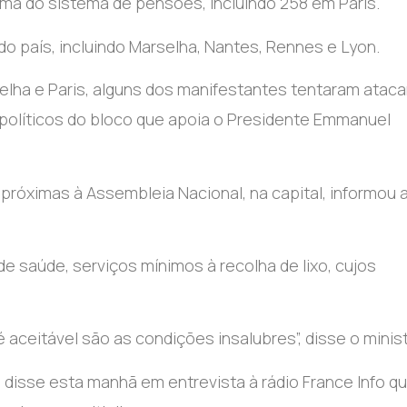
ma do sistema de pensões, incluindo 258 em Paris.
 país, incluindo Marselha, Nantes, Rennes e Lyon.
elha e Paris, alguns dos manifestantes tentaram ataca
e políticos do bloco que apoia o Presidente Emmanuel
próximas à Assembleia Nacional, na capital, informou 
e saúde, serviços mínimos à recolha de lixo, cujos
é aceitável são as condições insalubres”, disse o minist
, disse esta manhã em entrevista à rádio France Info q