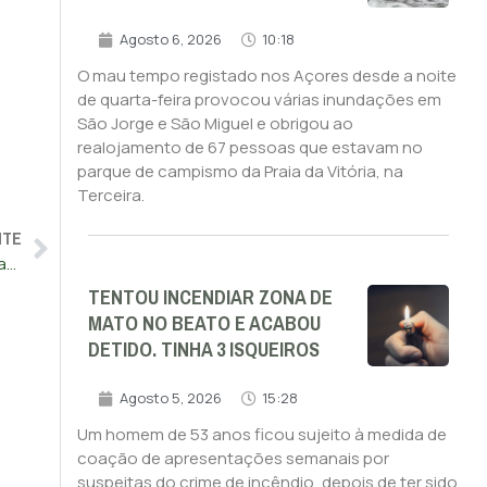
Agosto 6, 2026
10:18
O mau tempo registado nos Açores desde a noite
de quarta-feira provocou várias inundações em
São Jorge e São Miguel e obrigou ao
realojamento de 67 pessoas que estavam no
parque de campismo da Praia da Vitória, na
Terceira.
NTE
GNR inicia hoje operação para fiscalizar excesso de velocidade
TENTOU INCENDIAR ZONA DE
MATO NO BEATO E ACABOU
DETIDO. TINHA 3 ISQUEIROS
Agosto 5, 2026
15:28
Um homem de 53 anos ficou sujeito à medida de
coação de apresentações semanais por
suspeitas do crime de incêndio, depois de ter sido