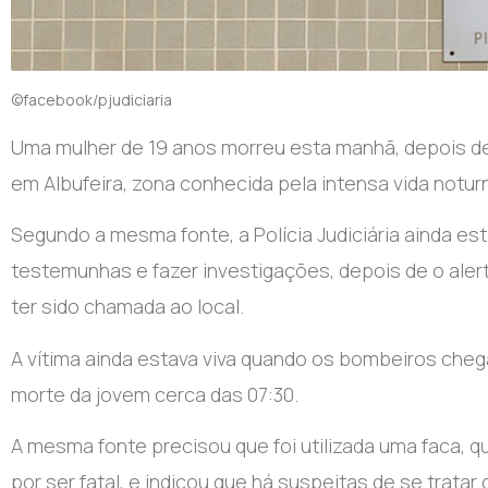
©facebook/pjudiciaria
Uma mulher de 19 anos morreu esta manhã, depois de 
em Albufeira, zona conhecida pela intensa vida noturna
Segundo a mesma fonte, a Polícia Judiciária ainda es
testemunhas e fazer investigações, depois de o ale
ter sido chamada ao local.
A vítima ainda estava viva quando os bombeiros che
morte da jovem cerca das 07:30.
A mesma fonte precisou que foi utilizada uma faca, q
por ser fatal, e indicou que há suspeitas de se tratar