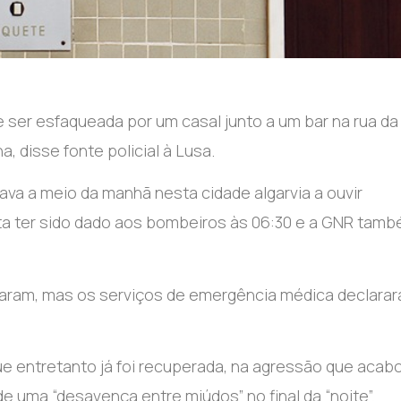
ser esfaqueada por um casal junto a um bar na rua da
, disse fonte policial à Lusa.
tava a meio da manhã nesta cidade algarvia a ouvir
rta ter sido dado aos bombeiros às 06:30 e a GNR tam
garam, mas os serviços de emergência médica declara
ue entretanto já foi recuperada, na agressão que acab
 de uma “desavença entre miúdos” no final da “noite”.