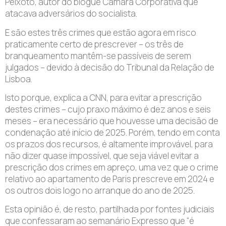
Peixoto, autor do blogue Câmara Corporativa que
atacava adversários do socialista.
E são estes três crimes que estão agora em risco
praticamente certo de prescrever – os três de
branqueamento mantêm-se passíveis de serem
julgados – devido à decisão do Tribunal da Relação de
Lisboa.
Isto porque, explica a CNN, para evitar a prescrição
destes crimes – cujo praxo máximo é dez anos e seis
meses – era necessário que houvesse uma decisão de
condenação até início de 2025. Porém, tendo em conta
os prazos dos recursos, é altamente improvável, para
não dizer quase impossível, que seja viável evitar a
prescrição dos crimes em apreço, uma vez que o crime
relativo ao apartamento de Paris prescreve em 2024 e
os outros dois logo no arranque do ano de 2025.
Esta opinião é, de resto, partilhada por fontes judiciais
que confessaram ao semanário Expresso que “é