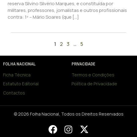
reserva Silvino Silvério Marques, e constituída por
militares, professores, jornalistas e outros profissionais
contra: 1º – Mário Soares (que […]
1
2
3
…
5
FOLHA NACIONAL
PRIVACIDADE
Ficha Técnica
Termos e Condições
Estatuto Editorial
Política de Privacidade
Contactos
© 2026 Folha Nacional, Todos os Direitos Reservados