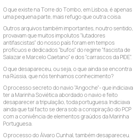
O que existe na Torre do Tombo, em Lisboa, é apenas
uma pequena parte, mais refugo que outra coisa.
Outros arquivos também importantes, noutro sentido,
provavam que muitos impolutos “lutadores
antifascistas” do nosso país foram em tempos
profícuos e dedicados “bufos” do regime “fascista de
Salazar e Marcelo Caetano” e dos “carrascos da PIDE”.
O que desapareceu, ou seja, o que ainda se encontra
na Rússia, que nós tenhamos conhecimento?
O processo secreto do navio “Angoche”- que indiciava
ter a Marinha Soviética abordado o navio e feito
desaparecer a tripulação, toda portuguesa. Indiciava
ainda que tal facto se dera sob a conspiração do PCP
com a conivência de elementos graúdos da Marinha
Portuguesa.
O processo do Álvaro Cunhal, também desapareceu.