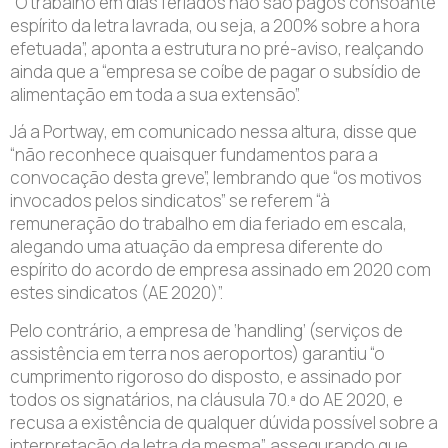
“O trabalho em dias feriados não são pagos consoante
espírito da letra lavrada, ou seja, a 200% sobre a hora
efetuada”, aponta a estrutura no pré-aviso, realçando
ainda que a “empresa se coíbe de pagar o subsídio de
alimentação em toda a sua extensão”.
Já a Portway, em comunicado nessa altura, disse que
“não reconhece quaisquer fundamentos para a
convocação desta greve”, lembrando que “os motivos
invocados pelos sindicatos” se referem “à
remuneração do trabalho em dia feriado em escala,
alegando uma atuação da empresa diferente do
espírito do acordo de empresa assinado em 2020 com
estes sindicatos (AE 2020)”.
Pelo contrário, a empresa de ‘handling’ (serviços de
assistência em terra nos aeroportos) garantiu “o
cumprimento rigoroso do disposto, e assinado por
todos os signatários, na cláusula 70.ª do AE 2020, e
recusa a existência de qualquer dúvida possível sobre a
interpretação da letra da mesma”, assegurando que