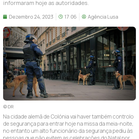
informaram hoje as autoridades.
Dezembro 24, 2023
17:06
Agência Lusa
© DR
Na cidade alemã de Colónia vai haver também controlo
de segurança para entrar hoje na missa da meia-noite,
no entanto um alto funcionário da segurança pediu às
pessoas que não evitem as celebrações do Natal por