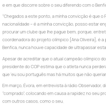
e em que discorre sobre o seu diferendo com o Benfi
“Chegados a este ponto, a minha convicção é que o Pe
nacionalidade – é a minha convicção, posso estar eng
procurar um clube que lhe pague bem, porque, entreta
coordenadora do projeto olímpico [Ana Oliveira], é a 
Benfica, nunca houve capacidade de ultrapassar esta 
Apesar de acreditar que o atual campeão olímpico do t
presidente do COP estima que o atleta nunca perderá
que ‘eu sou português mas há muitos que não queriam
Em março, Évora, em entrevista à rádio Observador, d
“comprado”, colocando em causa a rapidez no seu p
com outros casos, como o seu.