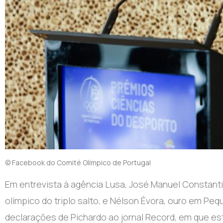
© Facebook do Comité Olímpico de Portugal
Em entrevista à agência Lusa, José Manuel Constant
olímpico do triplo salto, e Nélson Évora, ouro em P
declarações de Pichardo ao jornal Record, em que es