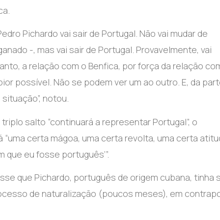
ca.
dro Pichardo vai sair de Portugal. Não vai mudar de
anado -, mas vai sair de Portugal. Provavelmente, vai
nto, a relação com o Benfica, por força da relação co
pior possível. Não se podem ver um ao outro. E, da par
situação”, notou.
riplo salto “continuará a representar Portugal”, o
 “uma certa mágoa, uma certa revolta, uma certa atit
 que eu fosse português’”.
isse que Pichardo, português de origem cubana, tinha 
rocesso de naturalização (poucos meses), em contrap