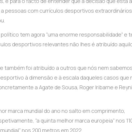
aís, é para o facto de entender que a decisão que está a
 a pessoas com currículos desportivos extraordinário
ou.
r político tem agora “uma enorme responsabilidade” e 
culos desportivos relevantes não lhes é atribuído aquil
que também foi atribuído a outros que nós nem sabemo
esportivo à dimensão e à escala daqueles casos que 
concretamente a Agate de Sousa, Roger Iribarne e Reyn
lhor marca mundial do ano no salto em comprimento,
petivamente, “a quinta melhor marca europeia” nos 11
a mundial” nos 200 metros em 2022.