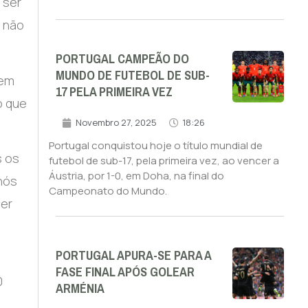
 ser
s não
PORTUGAL CAMPEÃO DO
MUNDO DE FUTEBOL DE SUB-
tem
17 PELA PRIMEIRA VEZ
o que
Novembro 27, 2025
18:26
Portugal conquistou hoje o título mundial de
s os
futebol de sub-17, pela primeira vez, ao vencer a
Áustria, por 1-0, em Doha, na final do
nós
Campeonato do Mundo.
ier
PORTUGAL APURA-SE PARA A
FASE FINAL APÓS GOLEAR
0
ARMÉNIA