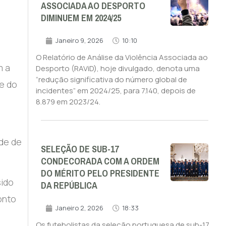
ASSOCIADA AO DESPORTO
DIMINUEM EM 2024/25
Janeiro 9, 2026
10:10
O Relatório de Análise da Violência Associada ao
m a
Desporto (RAViD), hoje divulgado, denota uma
“redução significativa do número global de
te do
incidentes” em 2024/25, para 7.140, depois de
8.879 em 2023/24.
ude de
SELEÇÃO DE SUB-17
CONDECORADA COM A ORDEM
DO MÉRITO PELO PRESIDENTE
sido
DA REPÚBLICA
onto
Janeiro 2, 2026
18:33
Os futebolistas da seleção portuguesa de sub-17