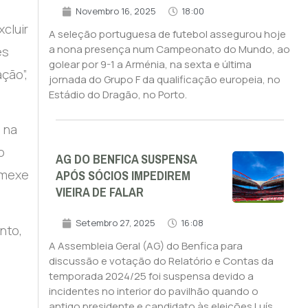
Novembro 16, 2025
18:00
cluir
A seleção portuguesa de futebol assegurou hoje
a nona presença num Campeonato do Mundo, ao
es
golear por 9-1 a Arménia, na sexta e última
ção”,
jornada do Grupo F da qualificação europeia, no
Estádio do Dragão, no Porto.
 na
o
AG DO BENFICA SUSPENSA
APÓS SÓCIOS IMPEDIREM
 “mexe
VIEIRA DE FALAR
Setembro 27, 2025
16:08
nto,
A Assembleia Geral (AG) do Benfica para
discussão e votação do Relatório e Contas da
temporada 2024/25 foi suspensa devido a
incidentes no interior do pavilhão quando o
antigo presidente e candidato às eleições Luís