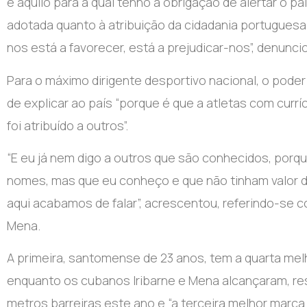
e aquilo para a qual tenho a obrigação de alertar o p
adotada quanto à atribuição da cidadania portuguesa
nos está a favorecer, está a prejudicar-nos”, denunci
Para o máximo dirigente desportivo nacional, o pode
de explicar ao país “porque é que a atletas com currí
foi atribuído a outros”.
“E eu já nem digo a outros que são conhecidos, por
nomes, mas que eu conheço e que não tinham valor d
aqui acabamos de falar”, acrescentou, referindo-se 
Mena.
A primeira, santomense de 23 anos, tem a quarta me
enquanto os cubanos Iribarne e Mena alcançaram, res
metros barreiras este ano e “a terceira melhor marc