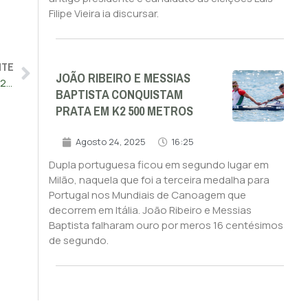
Filipe Vieira ia discursar.
NTE
JOÃO RIBEIRO E MESSIAS
Tenista Novak Djokovic e ginasta Simone Biles desportistas 2023 para o L’Équipe
BAPTISTA CONQUISTAM
PRATA EM K2 500 METROS
Agosto 24, 2025
16:25
Dupla portuguesa ficou em segundo lugar em
Milão, naquela que foi a terceira medalha para
Portugal nos Mundiais de Canoagem que
decorrem em Itália. João Ribeiro e Messias
Baptista falharam ouro por meros 16 centésimos
de segundo.