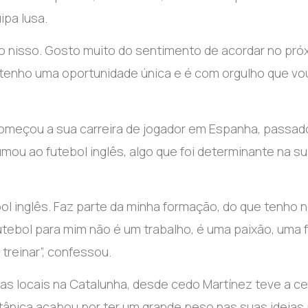
ipa lusa.
to nisso. Gosto muito do sentimento de acordar no pró
, tenho uma oportunidade única e é com orgulho que vo
começou a sua carreira de jogador em Espanha, passad
mou ao futebol inglês, algo que foi determinante na s
ebol inglês. Faz parte da minha formação, do que tenho 
futebol para mim não é um trabalho, é uma paixão, uma 
treinar”, confessou.
nas locais na Catalunha, desde cedo Martínez teve a c
britânica acabou por ter um grande peso nas suas ideias