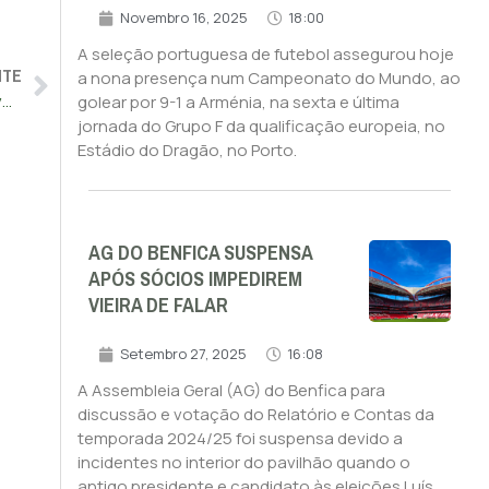
Novembro 16, 2025
18:00
A seleção portuguesa de futebol assegurou hoje
NTE
a nona presença num Campeonato do Mundo, ao
Pedro Proença ratificado como membro do Comité Executivo da UEFA
golear por 9-1 a Arménia, na sexta e última
jornada do Grupo F da qualificação europeia, no
Estádio do Dragão, no Porto.
AG DO BENFICA SUSPENSA
APÓS SÓCIOS IMPEDIREM
VIEIRA DE FALAR
Setembro 27, 2025
16:08
A Assembleia Geral (AG) do Benfica para
discussão e votação do Relatório e Contas da
temporada 2024/25 foi suspensa devido a
incidentes no interior do pavilhão quando o
antigo presidente e candidato às eleições Luís