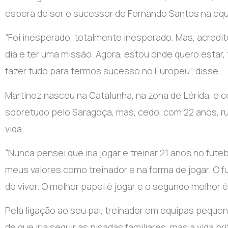
espera de ser o sucessor de Fernando Santos na equ
“Foi inesperado, totalmente inesperado. Mas, acredi
dia e ter uma missão. Agora, estou onde quero estar
fazer tudo para termos sucesso no Europeu”, disse.
Martínez nasceu na Catalunha, na zona de Lérida, e 
sobretudo pelo Saragoça, mas, cedo, com 22 anos, ru
vida.
“Nunca pensei que iria jogar e treinar 21 anos no fut
meus valores como treinador e na forma de jogar. O 
de viver. O melhor papel é jogar e o segundo melhor é 
Pela ligação ao seu pai, treinador em equipas peque
de que iria seguir as pisadas familiares, mas a vida 