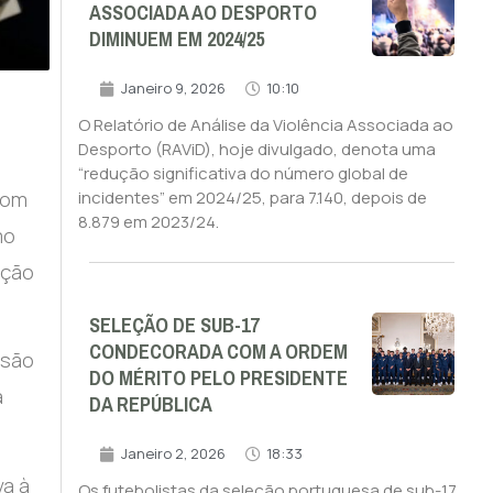
ASSOCIADA AO DESPORTO
DIMINUEM EM 2024/25
Janeiro 9, 2026
10:10
O Relatório de Análise da Violência Associada ao
Desporto (RAViD), hoje divulgado, denota uma
“redução significativa do número global de
com
incidentes” em 2024/25, para 7.140, depois de
8.879 em 2023/24.
mo
ação
SELEÇÃO DE SUB-17
CONDECORADA COM A ORDEM
isão
DO MÉRITO PELO PRESIDENTE
a
DA REPÚBLICA
Janeiro 2, 2026
18:33
va à
Os futebolistas da seleção portuguesa de sub-17