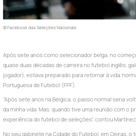
© Facebook das Seleções Nacionais
Após sete anos como selecionador belga, no começo 
quase duas décadas de carreira no futebol inglês, 
jogador), estava preparado para retornar à vida ‘norm
Portuguesa de Futebol (FPF).
“Após sete anos na Bélgica, o passo normal seria vol
da minha vida. Mas, quando tive uma reunião com o pr
experiência do futebol de seleções”, contou Martínez
No seu gabinete na Cidade do Futebol, em Oeiras, o 