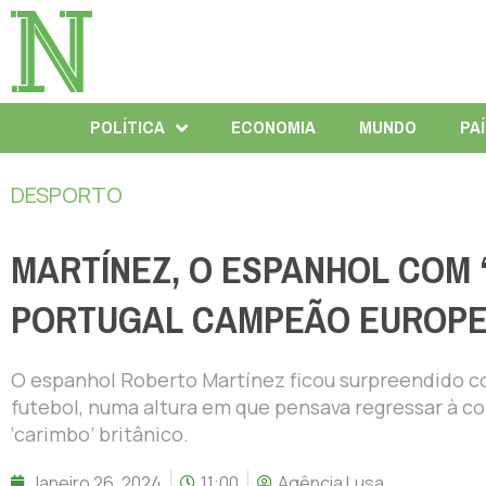
POLÍTICA
ECONOMIA
MUNDO
PA
DESPORTO
MARTÍNEZ, O ESPANHOL COM 
PORTUGAL CAMPEÃO EUROP
O espanhol Roberto Martínez ficou surpreendido c
futebol, numa altura em que pensava regressar à co
‘carimbo’ britânico.
Janeiro 26, 2024
11:00
Agência Lusa