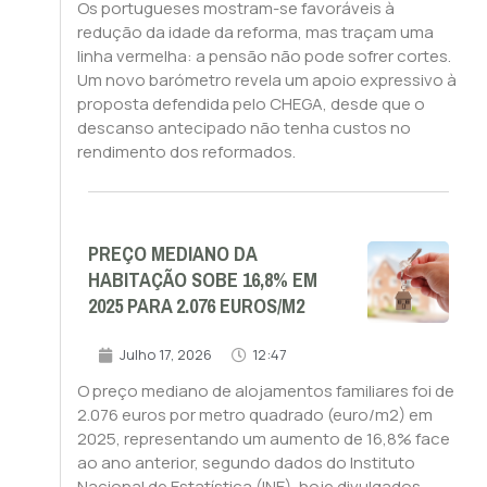
Os portugueses mostram-se favoráveis à
redução da idade da reforma, mas traçam uma
linha vermelha: a pensão não pode sofrer cortes.
Um novo barómetro revela um apoio expressivo à
proposta defendida pelo CHEGA, desde que o
descanso antecipado não tenha custos no
rendimento dos reformados.
PREÇO MEDIANO DA
HABITAÇÃO SOBE 16,8% EM
2025 PARA 2.076 EUROS/M2
Julho 17, 2026
12:47
O preço mediano de alojamentos familiares foi de
2.076 euros por metro quadrado (euro/m2) em
2025, representando um aumento de 16,8% face
ao ano anterior, segundo dados do Instituto
Nacional de Estatística (INE), hoje divulgados.