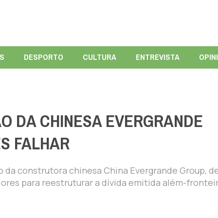
ÍS
DESPORTO
CULTURA
ENTREVISTA
OPIN
ÃO DA CHINESA EVERGRANDE
S FALHAR
o da construtora chinesa China Evergrande Group, d
res para reestruturar a dívida emitida além-fronteir