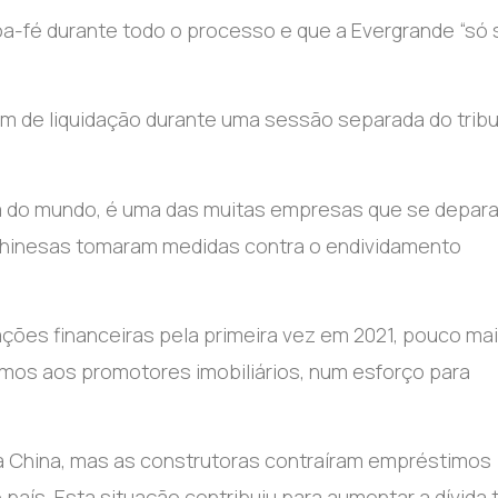
oa-fé durante todo o processo e que a Evergrande “só 
em de liquidação durante uma sessão separada do tribu
ada do mundo, é uma das muitas empresas que se depar
chinesas tomaram medidas contra o endividamento
ões financeiras pela primeira vez em 2021, pouco ma
imos aos promotores imobiliários, num esforço para
a China, mas as construtoras contraíram empréstimos
aís. Esta situação contribuiu para aumentar a dívida t