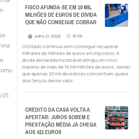
FISCO AFUNDA-SE EM 10 MIL
um
MILHÕES DE EUROS DE DÍVIDA
QUE NÃO CONSEGUE COBRAR
 se
Julho 21, 2026
10:56
hina.
O Estado continua sem conseguir recuperar
milhares de milhões de euros em impostos. A
ue
dívida declarada incobrável atingiu um novo
máximo de mais de 10 mil milhões de euros, sendo
 como
que apenas 20 mil devedores concentram quase
dois terços desse valor.
m 05
CRÉDITO DA CASA VOLTA A
APERTAR: JUROS SOBEM E
PRESTAÇÃO MÉDIA JÁ CHEGA
AOS 411 EUROS