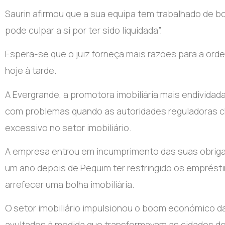
Saurin afirmou que a sua equipa tem trabalhado de b
pode culpar a si por ter sido liquidada”.
Espera-se que o juiz forneça mais razões para a ord
hoje à tarde.
A Evergrande, a promotora imobiliária mais endivid
com problemas quando as autoridades reguladoras 
excessivo no setor imobiliário.
A empresa entrou em incumprimento das suas obrigaç
um ano depois de Pequim ter restringido os emprést
arrefecer uma bolha imobiliária.
O setor imobiliário impulsionou o boom económico d
avultados à medida que transformavam as cidades do p