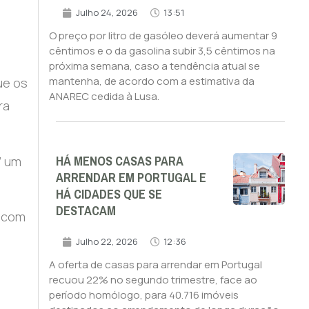
Julho 24, 2026
13:51
O preço por litro de gasóleo deverá aumentar 9
cêntimos e o da gasolina subir 3,5 cêntimos na
próxima semana, caso a tendência atual se
mantenha, de acordo com a estimativa da
ue os
ANAREC cedida à Lusa.
ra
HÁ MENOS CASAS PARA
” um
ARRENDAR EM PORTUGAL E
HÁ CIDADES QUE SE
DESTACAM
o com
Julho 22, 2026
12:36
A oferta de casas para arrendar em Portugal
recuou 22% no segundo trimestre, face ao
período homólogo, para 40.716 imóveis