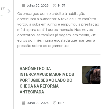
Julho 20, 2026
14:37
NTE
Os encargos com o crédito à habitação
Camiões portugueses retidos em França devido aos bloqueios dos agricultores
continuam a aumentar. A taxa de juro implícita
voltou a subir em junho e empurrou a prestação
média para os 411 euros mensais. Nos novos
contratos, as famílias já pagam, em média, 715
euros por mês, numa escalada que mantém a
pressão sobre os orçamentos.
BARÓMETRO DA
INTERCAMPUS: MAIORIA DOS
PORTUGUESES AO LADO DO
CHEGA NA REFORMA
ANTECIPADA
Julho 20, 2026
11:17