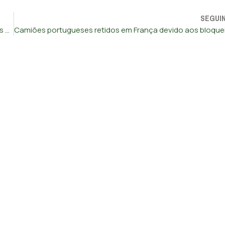
SEGUI
Investimento imobiliário cai 50% em 2023 para 1.600 milhões de euros