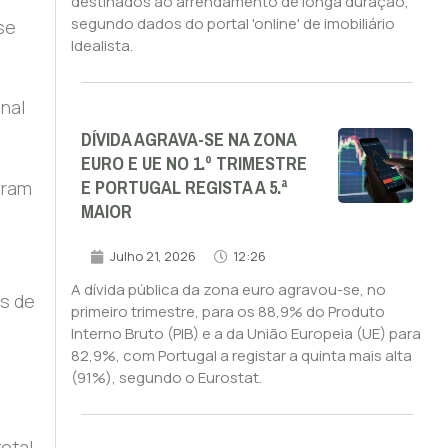
destinados ao arrendamento de longa duração,
segundo dados do portal 'online' de imobiliário
se
Idealista.
nal
DÍVIDA AGRAVA-SE NA ZONA
EURO E UE NO 1.º TRIMESTRE
E PORTUGAL REGISTA A 5.ª
aram
MAIOR
Julho 21, 2026
12:26
A dívida pública da zona euro agravou-se, no
is de
primeiro trimestre, para os 88,9% do Produto
Interno Bruto (PIB) e a da União Europeia (UE) para
82,9%, com Portugal a registar a quinta mais alta
(91%), segundo o Eurostat.
otal