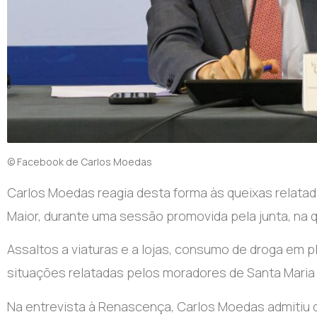
© Facebook de Carlos Moedas
Carlos Moedas reagia desta forma às queixas relata
Maior, durante uma sessão promovida pela junta, na q
Assaltos a viaturas e a lojas, consumo de droga em p
situações relatadas pelos moradores de Santa Maria 
Na entrevista à Renascença, Carlos Moedas admitiu 