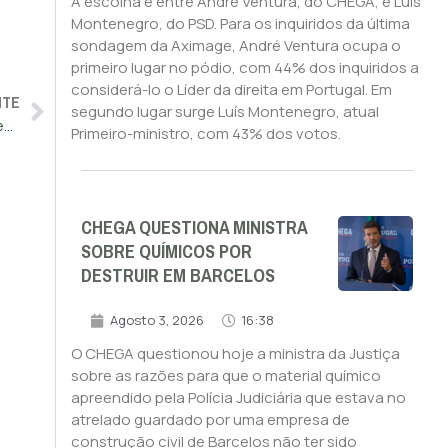
A escolha é entre André Ventura, do CHEGA, e Luís
Montenegro, do PSD. Para os inquiridos da última
sondagem da Aximage, André Ventura ocupa o
primeiro lugar no pódio, com 44% dos inquiridos a
considerá-lo o Líder da direita em Portugal. Em
NTE
segundo lugar surge Luís Montenegro, atual
“Biden já estava claramente no seu momento de saída de cena”, diz Ventura
Primeiro-ministro, com 43% dos votos.
CHEGA QUESTIONA MINISTRA
SOBRE QUÍMICOS POR
DESTRUIR EM BARCELOS
Agosto 3, 2026
16:38
O CHEGA questionou hoje a ministra da Justiça
sobre as razões para que o material químico
apreendido pela Polícia Judiciária que estava no
atrelado guardado por uma empresa de
construção civil de Barcelos não ter sido