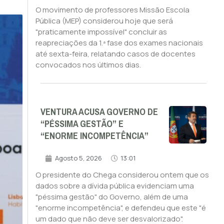
O movimento de professores Missão Escola
Pública (MEP) considerou hoje que será
"praticamente impossível" concluir as
reapreciações da 1.ª fase dos exames nacionais
até sexta-feira, relatando casos de docentes
convocados nos últimos dias.
VENTURA ACUSA GOVERNO DE
“PÉSSIMA GESTÃO” E
“ENORME INCOMPETÊNCIA”
Agosto 5, 2026
13:01
O presidente do Chega considerou ontem que os
dados sobre a dívida pública evidenciam uma
"péssima gestão" do Governo, além de uma
"enorme incompetência", e defendeu que este "é
um dado que não deve ser desvalorizado".