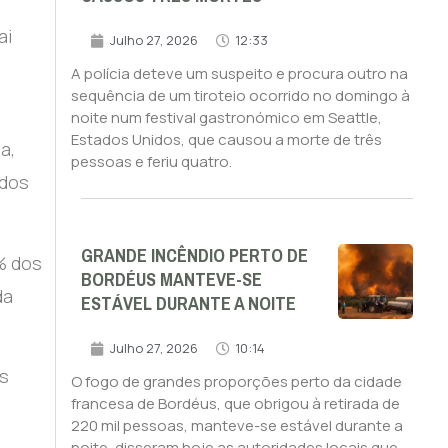
ai
Julho 27, 2026
12:33
A polícia deteve um suspeito e procura outro na
sequência de um tiroteio ocorrido no domingo à
noite num festival gastronómico em Seattle,
Estados Unidos, que causou a morte de três
a,
pessoas e feriu quatro.
 dos
GRANDE INCÊNDIO PERTO DE
0% dos
BORDÉUS MANTEVE-SE
da
ESTÁVEL DURANTE A NOITE
Julho 27, 2026
10:14
os
O fogo de grandes proporções perto da cidade
francesa de Bordéus, que obrigou à retirada de
220 mil pessoas, manteve-se estável durante a
noite, disseram hoje as autoridades locais que