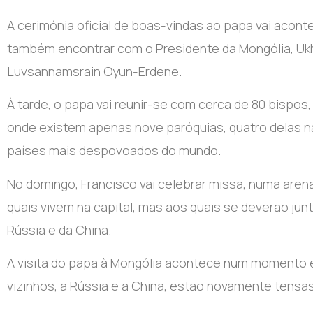
A cerimónia oficial de boas-vindas ao papa vai acont
também encontrar com o Presidente da Mongólia, Ukhn
Luvsannamsrain Oyun-Erdene.
À tarde, o papa vai reunir-se com cerca de 80 bispos
onde existem apenas nove paróquias, quatro delas n
países mais despovoados do mundo.
No domingo, Francisco vai celebrar missa, numa arena
quais vivem na capital, mas aos quais se deverão junta
Rússia e da China.
A visita do papa à Mongólia acontece num momento 
vizinhos, a Rússia e a China, estão novamente tensas