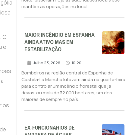
gólia
mantêm as operações no local.
giosa
MAIOR INCÊNDIO EM ESPANHA
. O
AINDA ATIVO MAS EM
tre
ESTABILIZAÇÃO
Julho 23, 2026
10:20
lhões
Bombeiros na região central de Espanha de
Castela‑La Mancha lutavam ainda na quarta‑feira
ia
para controlar um incêndio florestal que já
devastou mais de 32.000 hectares, um dos
maiores de sempre no país.
r os
EX-FUNCIONÁRIOS DE
ade