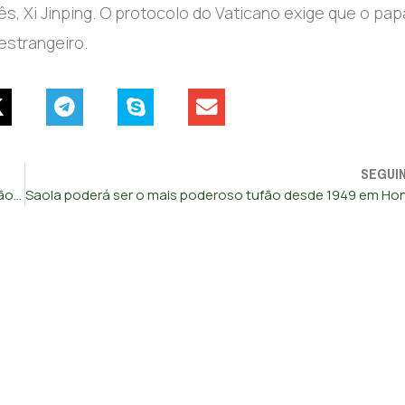
s, Xi Jinping. O protocolo do Vaticano exige que o pap
estrangeiro.
SEGUI
Pelo menos 74 mortos num incêndio em Joanesburgo, 12 são crianças