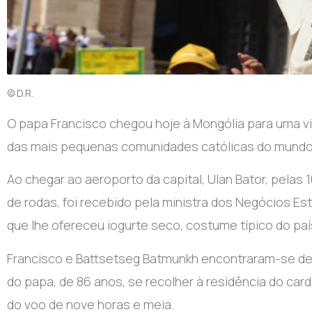
© D.R.
O papa Francisco chegou hoje à Mongólia para uma vis
das mais pequenas comunidades católicas do mundo
Ao chegar ao aeroporto da capital, Ulan Bator, pelas 
de rodas, foi recebido pela ministra dos Negócios E
que lhe ofereceu iogurte seco, costume típico do paí
Francisco e Battsetseg Batmunkh encontraram-se dep
do papa, de 86 anos, se recolher à residência do card
do voo de nove horas e meia.