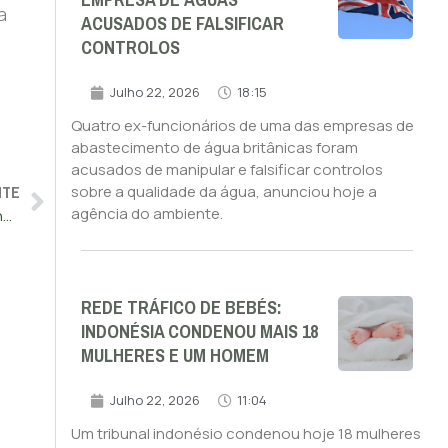
EMPRESA DE ÁGUAS
a
ACUSADOS DE FALSIFICAR
CONTROLOS
Julho 22, 2026
18:15
Quatro ex-funcionários de uma das empresas de
abastecimento de água britânicas foram
acusados de manipular e falsificar controlos
NTE
sobre a qualidade da água, anunciou hoje a
agência do ambiente.
Saola poderá ser o mais poderoso tufão desde 1949 em Hong Kong
REDE TRÁFICO DE BEBÉS:
INDONÉSIA CONDENOU MAIS 18
MULHERES E UM HOMEM
Julho 22, 2026
11:04
Um tribunal indonésio condenou hoje 18 mulheres