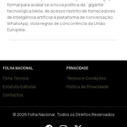
formal para avaliar se a nova política da `gigante`
tecnológica Meta, de acesso restrito de fornecedores
de inteligência artificial à plataforma de conversação
WhatsApp, viola regras de concorrência da União
Europeia.
FOLHA NACIONAL
PRIVACIDADE
Ficha Técnica
Termos e Condições
Estatuto Editorial
Política de Privacidade
Contactos
© 2026 Folha Nacional, Todos os Direitos Reservados