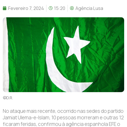
Fevereiro 7, 2024
15:20
Agência Lusa
©D.R.
No ataque mais recente, ocorrido nas sedes do partido
Jamiat Ulema-e-Islam, 10 pessoas morreram e outras 12
ficaram feridas, confirmou à agência espanhola EFE o