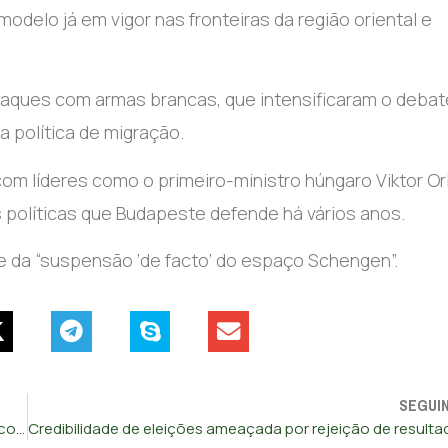
 modelo já em vigor nas fronteiras da região oriental e
 ataques com armas brancas, que intensificaram o debat
a política de migração.
 com líderes como o primeiro-ministro húngaro Viktor O
 políticas que Budapeste defende há vários anos.
se da “suspensão ‘de facto’ do espaço Schengen”.
SEGUI
Comissário do Mercado Interno demite-se e já não será escolha de França para novo mandato