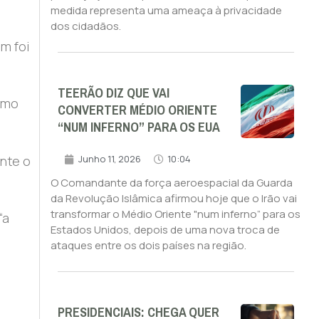
medida representa uma ameaça à privacidade
dos cidadãos.
m foi
TEERÃO DIZ QUE VAI
omo
CONVERTER MÉDIO ORIENTE
“NUM INFERNO” PARA OS EUA
nte o
Junho 11, 2026
10:04
O Comandante da força aeroespacial da Guarda
da Revolução Islâmica afirmou hoje que o Irão vai
transformar o Médio Oriente "num inferno” para os
“a
Estados Unidos, depois de uma nova troca de
ataques entre os dois países na região.
PRESIDENCIAIS: CHEGA QUER