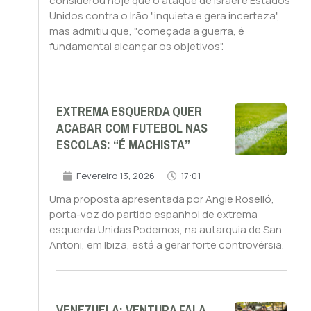
considerou hoje que o ataque de Israel e Estados
Unidos contra o Irão "inquieta e gera incerteza",
mas admitiu que, "começada a guerra, é
fundamental alcançar os objetivos".
EXTREMA ESQUERDA QUER
ACABAR COM FUTEBOL NAS
ESCOLAS: “É MACHISTA”
Fevereiro 13, 2026
17:01
Uma proposta apresentada por Angie Roselló,
porta-voz do partido espanhol de extrema
esquerda Unidas Podemos, na autarquia de San
Antoni, em Ibiza, está a gerar forte controvérsia.
VENEZUELA: VENTURA FALA