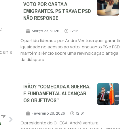
VOTO POR CARTA A
EMIGRANTES. PS TRAVA E PSD
NÃO RESPONDE
e
Março 23, 2026
12:16
O partido liderado por André Ventura quer garantir
igualdade no acesso ao voto, enquanto PS e PSD
rbán a
mantêm silêncio sobre uma reivindicação antiga
da diáspora.
IRÃO? “COMEÇADA A GUERRA,
É FUNDAMENTAL ALCANÇAR
OS OBJETIVOS”
Fevereiro 28, 2026
12:31
NTE
O presidente do CHEGA, André Ventura,
Credibilidade de eleições ameaçada por rejeição de resultados e abstenção