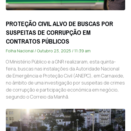
PROTEÇÃO CIVIL ALVO DE BUSCAS POR
SUSPEITAS DE CORRUPÇÃO EM
CONTRATOS PÚBLICOS
Folha Nacional
Outubro 23, 2025
11:39 am
O Ministério Público e a GNR realizaram, esta quinta-
feira, buscas nas instalações da Autoridade Nacional
de Emergência e Proteção Civil (ANEPC), em Carnaxide,
no âmbito de uma investigação por suspeitas de crimes
de corrupção e participação económica em negócio,
segundo o Correio da Manhã.