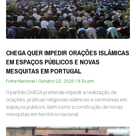
CHEGA QUER IMPEDIR ORAÇÕES ISLÂMICAS
EM ESPAÇOS PÚBLICOS E NOVAS
MESQUITAS EM PORTUGAL
Folha Nacional
Outubro 22, 2025
9:34 pm
O partido CHEGA pretende impedir a realização de
orações, práticas religiosas islâmicas e cerimónias em
espaços públicos, bem como a construção de novas
mesquitas em território nacional.