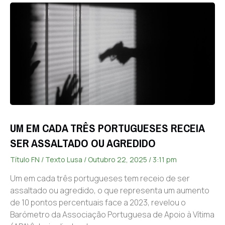
UM EM CADA TRÊS PORTUGUESES RECEIA
SER ASSALTADO OU AGREDIDO
Título FN / Texto Lusa
Outubro 22, 2025
3:11 pm
Um em cada três portugueses tem receio de ser
assaltado ou agredido, o que representa um aumento
de 10 pontos percentuais face a 2023, revelou o
Barómetro da Associação Portuguesa de Apoio à Vítima