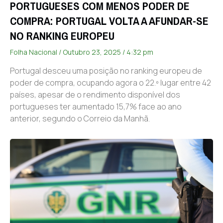
PORTUGUESES COM MENOS PODER DE
COMPRA: PORTUGAL VOLTA A AFUNDAR-SE
NO RANKING EUROPEU
Folha Nacional
Outubro 23, 2025
4:32 pm
Portugal desceu uma posição no ranking europeu de
poder de compra, ocupando agora o 22.º lugar entre 42
países, apesar de o rendimento disponível dos
portugueses ter aumentado 15,7% face ao ano
anterior, segundo o Correio da Manhã.