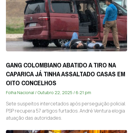
GANG COLOMBIANO ABATIDO A TIRO NA
CAPARICA JÁ TINHA ASSALTADO CASAS EM
OITO CONCELHOS
Folha Nacional
Outubro 22, 2025
6:21 pm
Sete suspeitos intercetados após perseguição policial.
PSP recupera 57 artigos furtados. André Ventura elogia
atuação das autoridades.