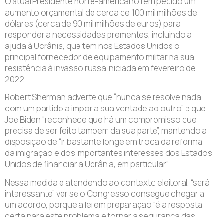
O atual Presidente norte-americano tem pedido um
aumento orçamental de cerca de 100 mil milhões de
dólares (cerca de 90 mil milhões de euros) para
responder a necessidades prementes, incluindo a
ajuda à Ucrânia, que tem nos Estados Unidos o
principal fornecedor de equipamento militar na sua
resistência à invasão russa iniciada em fevereiro de
2022.
Robert Sherman adverte que “nunca se resolve nada
com um partido a impor a sua vontade ao outro” e que
Joe Biden “reconhece que há um compromisso que
precisa de ser feito também da sua parte”, mantendo a
disposição de “ir bastante longe em troca da reforma
da imigração e dos importantes interesses dos Estados
Unidos de financiar a Ucrânia, em particular”.
Nessa medida e atendendo ao contexto eleitoral, “será
interessante” ver se o Congresso consegue chegar a
um acordo, porque a lei em preparação “é a resposta
certa para este problema e tornar a segurança das